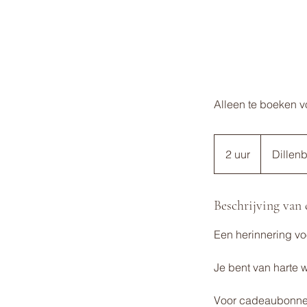
Alleen te boeken v
2 uur
2
Dillen
u
u
r
Beschrijving van 
Een herinnering vo
Je bent van harte 
Voor cadeaubonnen