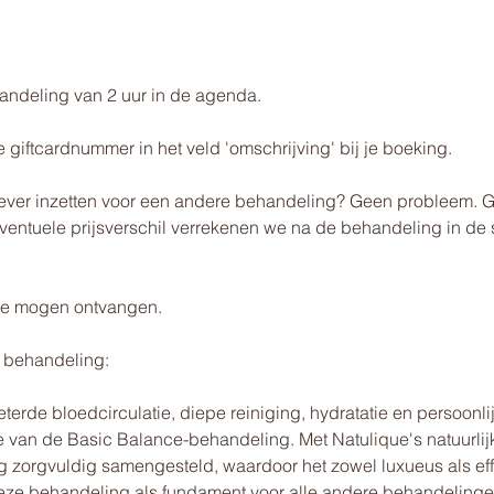
andeling van 2 uur in de agenda.
 giftcardnummer in het veld 'omschrijving' bij je boeking.
liever inzetten voor een andere behandeling? Geen probleem. Ge
eventuele prijsverschil verrekenen we na de behandeling in de 
je te mogen ontvangen.
e behandeling:
terde bloedcirculatie, diepe reiniging, hydratatie en persoonl
 van de Basic Balance-behandeling. Met Natulique's natuurlij
g zorgvuldig samengesteld, waardoor het zowel luxueus als effe
eze behandeling als fundament voor alle andere behandelinge