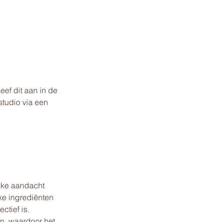
ef dit aan in de
studio via een
ijke aandacht
ke ingrediënten
ctief is.
n, waardoor het